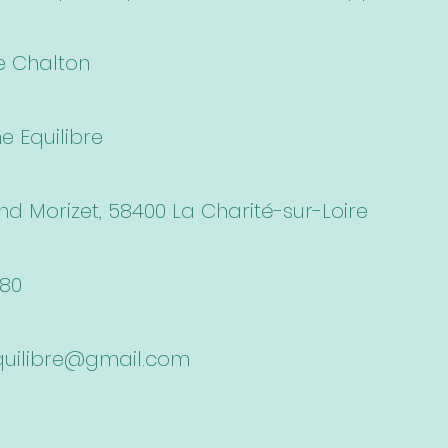
he Chalton
he Equilibre
nd Morizet, 58400 La Charité-sur-Loire
 80
quilibre@gmail.com