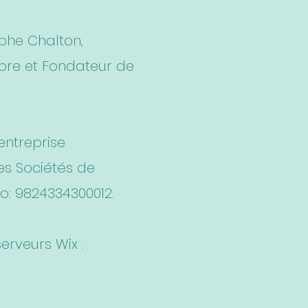
phe Chalton,
libre et Fondateur de
entreprise
es Sociétés de
ro: 9824334300012.
erveurs Wix :