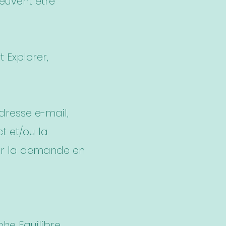
peuvent être
t Explorer,
dresse e-mail,
t et/ou la
iser la demande en
he Equilibre.