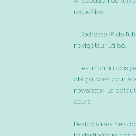
A l’occasion de l’util
recueillies :
– L’adresse IP de l’u
navigateur utilisé.
– Les informations pe
obligatoires pour en
newsletter. Le défau
cours.
Destinataires des d
Le destinataire des d