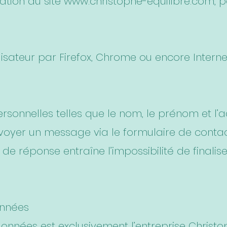
isation du site
www.christophe-equilibre.com
, 
tilisateur par Firefox, Chrome ou encore Interne
rsonnelles telles que le nom, le prénom et l’a
voyer un message via le formulaire de contac
t de réponse entraîne l’impossibilité de final
onnées
onnées est exclusivement l’entreprise Christop